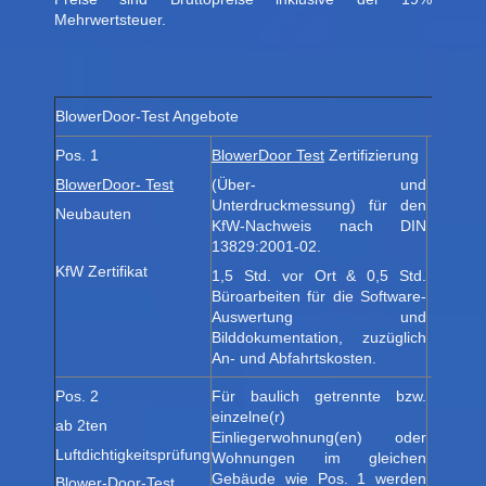
Mehrwertsteuer.
BlowerDoor-Test Angebote
Pos. 1
BlowerDoor Test
Zertifizierung
Paketpr
BlowerDoor- Test
(Über- und
Unterdruckmessung) für den
Neubauten
KfW-Nachweis nach DIN
13829:2001-02.
KfW Zertifikat
1,5 Std. vor Ort & 0,5 Std.
Büroarbeiten für die Software-
Auswertung und
Bilddokumentation, zuzüglich
An- und Abfahrtskosten.
Pos. 2
Für baulich getrennte bzw.
Paketpr
einzelne(r)
ab 2ten
Einliegerwohnung(en) oder
Luftdichtigkeitsprüfung
Wohnungen im gleichen
Gebäude wie Pos. 1 werden
Blower-Door-Test