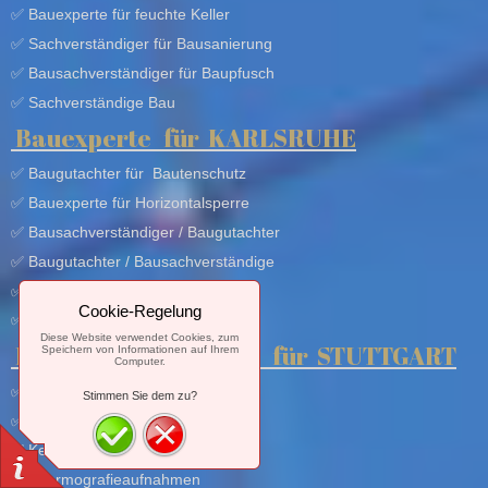
✅ Bauexperte für feuchte Keller
✅ S
achverständiger
für
Bausanierung
✅
Bausachverständiger für
Baupfusch
✅ Sachverständige Bau
Bauexperte
für
KARLSRUHE
✅ Baugutachter
für
Bautenschutz
✅ Bauexperte für Horizontalsperre
✅
Bausachverständiger
/
Baugutachter
✅ Baugutachter / B
ausachverständige
✅ Betonschäden / Maurerarbeiten
Cookie-Regelung
✅ SCHWARZWALD Gutachter
Diese Website verwendet Cookies, zum
Bausachverständiger
für
STUTTGART
Speichern von Informationen auf Ihrem
Computer.
✅ Wärmedämmung WDVS Pfusch
Stimmen Sie dem zu?
✅ Fassadenschäden
✅ Kellerschäden
✅ Thermografieaufnahmen