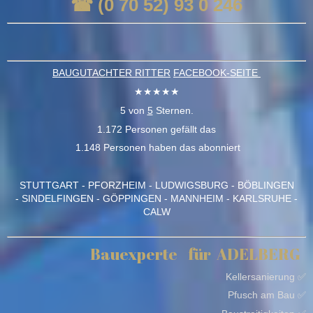
☎ (0 70 52) 93 0 246
BAUGUTACHTER RITTER
FACEBOOK-SEITE
★★★★★
5 von
5
Sternen.
1.172 Personen gefällt das
1.148 Personen haben das abonniert
STUTTGART - PFORZHEIM - LUDWIGSBURG - BÖBLINGEN
- SINDELFINGEN - GÖPPINGEN - MANNHEIM - KARLSRUHE -
CALW
Bauexperte
für
ADELBERG
Kellersanierung ✅
Pfusch am Bau ✅