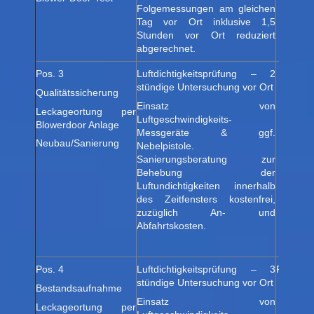
Folgemessungen am gleichen
Tag vor Ort inklusive 1,5
Stunden vor Ort reduziert
abgerechnet.
Pos. 3
Luftdichtigkeitsprüfung – 2
Paketpr
stündige Untersuchung vor Ort
Qualitätssicherung
Einsatz von
Leckageortung per
Luftgeschwindigkeits-
Blowerdoor Anlage
Messgeräte & ggf.
Neubau/Sanierung
Nebelpistole.
Sanierungsberatung zur
Behebung der
Luftundichtigkeiten innerhalb
des Zeitfensters kostenfrei,
zuzüglich An- und
Abfahrtskosten.
Pos. 4
Luftdichtigkeitsprüfung – 3
Paketpr
stündige Untersuchung vor Ort
Bestandsaufnahme
Einsatz von
Leckageortung per