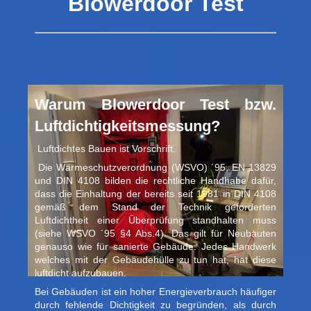
Blowerdoor Test
Warum Blowerdoor Test bzw.
Luftdichtigkeitsmessung?
Luftdichtes Bauen ist Vorschrift.
Die Wärmeschutzverordnung (WSVO) ´95, EN 13829
und DIN 4108 bilden die rechtliche Handhabe dafür,
dass die Einhaltung der bereits seit 1981 in DIN 4108
gemäß dem Stand der Technik geforderten
Luftdichtheit einer Überprüfung standhalten muss
(siehe WSVO ´95 §4 Abs.4). Das gilt für Neubauten
genauso wie für sanierte Gebäude. Jedes Handwerk
welches mit der Gebäudehülle zu tun hat, hat diese
luftdicht aufzubauen.
Bei Gebäuden ist ein hoher Energieverbrauch häufiger
durch fehlende Dichtigkeit zu begründen, als durch