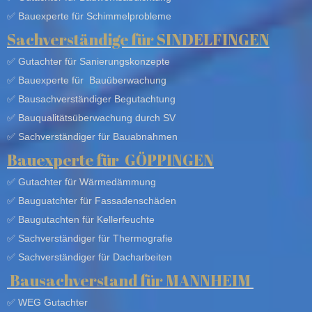
✅ Bauexperte für Schimmelprobleme
Sachverständige für SINDELFINGEN
✅ Gutachter für Sanierungskonzepte
✅
Bauexperte
für
Bauüberwachung
✅
Bausachverständiger
Begutachtung
✅
B
auqualitätsüberwachung durch SV
✅
S
achverständiger
für
Bauabnahmen
Bauexperte für GÖPPINGEN
✅
Gutachter
für
Wärmedämmung
✅ Bauguatchter für Fassadenschäden
✅
Baugutachten
für
Kellerfeuchte
✅ S
achverständiger
für
Thermografie
✅
Sachverständiger f
ür
Dacharbeiten
Bausachverstand für
MANNHEIM
✅
W
EG Gutachter