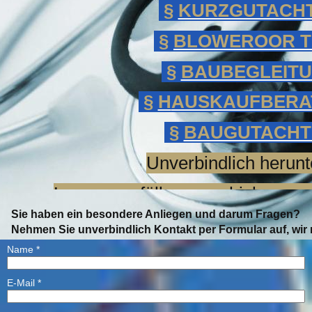
§
KURZGUTACH
§
BLOWEROOR T
§
BAUBEGLEIT
§
H
AUSKAUFBERA
§
BAUGUTACHT
Unverbindlich herunt
L
esen, ausfüllen, zuschicken un
Sie haben ein besondere Anliegen und darum Fragen?
Nehmen Sie unverbindlich Kontakt per Formular auf, wir
Name
*
E-Mail
*