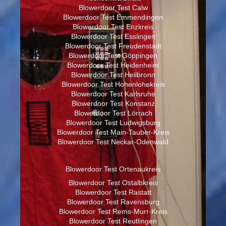
Blowerdoor Test Calw
Blowerdoor Test Emmendingen
Blowerdoor Test Enzkreis
Blowerdoor Test Esslingen
Blowerdoor Test Freudenstadt
Blowerdoor Test Göppingen
Blowerdoor Test Heidenheim
Blowerdoor Test Heilbronn
Blowerdoor Test Hohenlohekreis
Blowerdoor Test Karlsruhe
Blowerdoor Test Konstanz
Blowerdoor Test Lörrach
Blowerdoor Test Ludwigsburg
Blowerdoor Test Main-Tauber-Kreis
Blowerdoor Test Neckar-Odenwald
Blowerdoor Test Ortenaukreis
Blowerdoor Test Ostalbkreis
Blowerdoor Test Rastatt
Blowerdoor Test Ravensburg
Blowerdoor Test Rems-Murr-Kreis
Blowerdoor Test Reutlingen