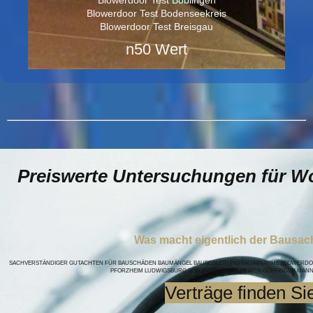
Blowerdoor Test Bodenseekreis
Blowerdoor Test Breisgau
n50 Wert
Preiswerte Untersuchungen für Wo
Was macht eigentlich der Bausac
SACHVERSTÄNDIGER GUTACHTEN FÜR BAUSCHÄDEN BAUMÄNGEL BAUBEGLEITUNG BAUABNAHME BLOWERD
PFORZHEIM LUDWIGSBURG BÖBLINGEN SINDELFINGEN GÖPPINGEN MA
Verträge finden Sie