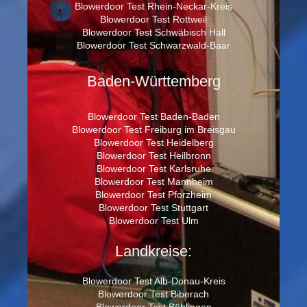
Blowerdoor Test Rhein-Neckar-Kreis
Blowerdoor Test Rottweil
Blowerdoor Test Schwäbisch Hall
Blowerdoor Test Schwarzwald-Baar
Baden-Württemberg
Blowerdoor Test Baden-Baden
Blowerdoor Test Freiburg im Breisgau
Blowerdoor Test Heidelberg
Blowerdoor Test Heilbronn
Blowerdoor Test Karlsruhe
Blowerdoor Test Mannheim
Blowerdoor Test Pforzheim
Blowerdoor Test Stuttgart
Blowerdoor Test Ulm
Landkreise:
Blowerdoor Test Alb-Donau-Kreis
Blowerdoor Test Biberach
Blowerdoor Test Böblingen