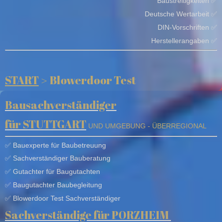
Baustreitigkeiten ✅
Deutsche Wertarbeit ✅
DIN-Vorschriften ✅
Herstellerangaben ✅
START
>
Blowerdoor Test
Bausachverständiger
für
STUTTGART
UND
UMGEBUNG - ÜBERREGIONAL
✅ Bauexperte für Baubetreuung
✅
Sachverständiger
Bauberatung
✅ Gutachter für Baugutachten
✅
Baugutachter
Baubegleitung
✅ Blowerdoor Test Sachverständiger
Sachverständige für PORZHEIM