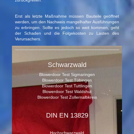
zurückgreifen.
Erst als letzte Maßnahme müssen Bauteile geöffnet
werden, um den Nachweis mangelhafter Ausführungen
zu erbringen. Sollte es jedoch so weit kommen, geht
der Schaden und die Folgekosten zu Lasten des
Verursachers.
Schwarzwald
Blowerdoor Test Sigmaringen
Blowerdoor Test Tübingen
Blowerdoor Test Tuttlingen
Blowerdoor Test Waldshut
Blowerdoor Test Zollernalbkreis
DIN EN 13829
Hochschwarzwald