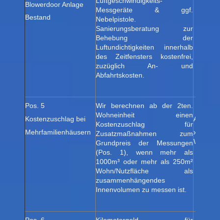
Luftgeschwindigkeits-
Blowerdoor Anlage
Messgeräte & ggf.
Bestand
Nebelpistole.
Sanierungsberatung zur
Behebung der
Luftundichtigkeiten innerhalb
des Zeitfensters kostenfrei,
zuzüglich An- und
Abfahrtskosten.
Pos. 5
Wir berechnen ab der 2ten.
Wohneinheit einen
Kostenzuschlag bei
Anza
Kostenzuschlag für
Mehrfamilienhäusern
x 59,
Zusatzmaßnahmen zum
Wohnein
Grundpreis der Messungen
(Pos. 1), wenn mehr als
1000m³ oder mehr als 250m²
Wohn/Nutzfläche als
zusammenhängendes
Innenvolumen zu messen ist.
Pos. 6
Kilometergeld für