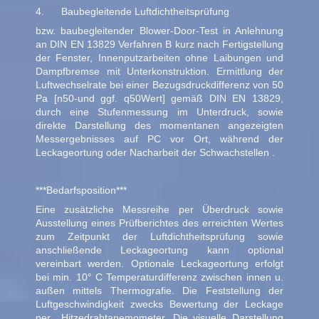
4. Baubegleitende Luftdichtheitsprüfung
bzw. baubegleitender Blower-Door-Test in Anlehnung
an DIN EN 13829 Verfahren B kurz nach Fertigstellung
der Fenster, Innenputzarbeiten ohne Laibungen und
Dampfbremse mit Unterkonstruktion. Ermittlung der
Luftwechselrate bei einer Bezugsdruckdifferenz von 50
Pa [n50-und ggf. q50Wert] gemäß DIN EN 13829,
durch eine Stufenmessung im Unterdruck, sowie
direkte Darstellung des momentanen angezeigten
Messergebnisses auf PC vor Ort, während der
Leckageortung oder Nacharbeit der Schwachstellen .
***Bedarfsposition***
Eine zusätzliche Messreihe per Überdruck sowie
Ausstellung eines Prüfberichtes des erreichten Wertes
zum Zeitpunkt der Luftdichtheitsprüfung sowie
anschließende Leckageortung kann optional
vereinbart werden. Optionale Leckageortung erfolgt
bei min. 10° C Temperaturdifferenz zwischen innen u.
außen mittels Thermografie. Die Feststellung der
Luftgeschwindigkeit zwecks Bewertung der Leckage
per Hitzedrahtanemometer. Die visuelle Darstellung