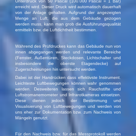
Unterdruck von 50 Pascal (100.000 Pascal = 1 Bar)
erreicht wird. Dieser Druck wird automatisch dauerhaft
von der Anlage gehalten. Aufgrund der angezeigten
Menge an Luft, die aus dem Gebäude gezogen
werden muss, kann man grob die Ausführungsqualität
ermitteln bzw. die Luftdichtheit bestimmen.
Während des Prüfdruckes kann das Gebäude nun von
innen abgegangen werden und relevante Bereiche
(Fenster, Außentüren, Steckdosen, Lichtschalter und
insbesondere die oberste Etagendecke) auf
Zugerscheinungen hin untersucht werden.
Dabei ist der Handrücken dass effektivste Instrument.
Leichteste Luftbewegungen können wahr genommen
werden. Desweiteren lassen sich Rauchstifte und
Luftstromanemometer und Infrarotkameras einsetzen.
Diese dienen jedoch der Bestimmung und
Visualisierung von Luftbewegungen und werden von
uns eher zur Dokumentation bzw. zum Nachweis von
Mängeln genutzt.
Für den Nachweis bzw. für das Messprotokoll werden