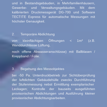
und in Bestandsgebäuden, in Mehrfamilienhäusern,
Gewerbe- und Verwaltungsgebäuden. Mit dem
kalibrierten Druckmessgerät DG-700 und Software
TECTITE Express für automatische Messungen mit
höchster Genauigkeit.
2. Temporäre Abdichtung
von kleinflächigen Öffnungen < 1m² (z.B.
Wanddurchlässe Lüftung,
noch offene Abwasseranschlüsse) mit Ballblasen /
Kreppband / Folie.
3. Begehung des Messobjektes
bei -50 Pa. Unterdruckbetrieb zur Sichtüberprüfung
der luftdichten Gebäudehülle zwecks Durchführung
der Stufenmessung nebst Ermittlung exemplarischer
Leckagen; Kontrolle der bauseits ausgeführten
provisorischen Abdichtungen und Ausführung kleiner
provisorischer Abdichtungsarbeiten.